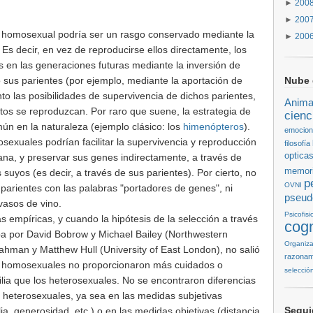
►
200
►
200
n homosexual podría ser un rasgo conservado mediante la
►
200
 Es decir, en vez de reproducirse ellos directamente, los
en las generaciones futuras mediante la inversión de
o sus parientes (por ejemplo, mediante la aportación de
Nube 
to las posibilidades de supervivencia de dichos parientes,
Anima
stos se reproduzcan. Por raro que suene, la estrategia de
cienc
ún en la naturaleza (ejemplo clásico: los
himenópteros
).
emocio
exuales podrían facilitar la supervivencia y reproducción
filosofía
optica
ana, y preservar sus genes indirectamente, a través de
memor
 suyos (es decir, a través de sus parientes). Por cierto, no
p
OVNI
 parientes con las palabras "portadores de genes", ni
pseud
vasos de vino.
Psicofisi
s empíricas, y cuando la hipótesis de la selección a través
cogn
ba por David Bobrow y Michael Bailey (Northwestern
Organiza
Rahman y Matthew Hull (University of East London), no salió
razonam
os homosexuales no proporcionaron más cuidados o
selecció
lia que los heterosexuales. No se encontraron diferencias
y heterosexuales, ya sea en las medidas subjetivas
Segui
ia, generosidad, etc.) o en las medidas objetivas (distancia