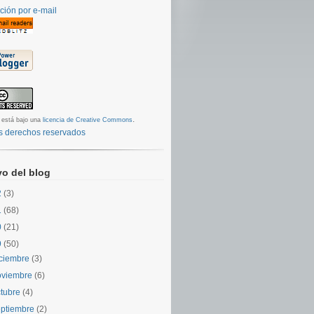
ción por e-mail
.
 está bajo una
licencia de Creative Commons
s derechos reservados
vo del blog
2
(3)
1
(68)
0
(21)
9
(50)
iciembre
(3)
oviembre
(6)
ctubre
(4)
eptiembre
(2)