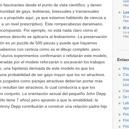
nom
 fascinantes desde el punto de vista científico, y tienen
Hac
munidad de gays, lesbianas, bisexuales y transexuales
Las
El v
o a propósito aquí, ya que estamos hablando de ciencia a
Hac
ca a un nivel prescriptivo). Este rompecabezas darwiniano,
El 
recompuesto. Por ejemplo, no está nada claro cómo el
Lo q
hemos descrito se aplicaría al lesbianismo. La preservación
Hac
ión es un puzzle de 500 piezas y puede que hayamos
sabemos con certeza cómo es el dibujo completo, pero
uturos experimentos confirmarán o refutarán este modelo,
Enlac
eradas por el modelo reforzarán o socavarán los trabajos
o, una hipótesis derivada de este modelo es que los
Blo
una probabilidad de ser gays mayor que los no atractivos.
Cau
inv
 juzgados como parejas atractivas deberían portar más
Uni
 resultan tan atractivos, lo cual conduciría a que los
Cie
en conjunto. La orientación sexual del pequeño John Depp
De 
sólo tiene 7 años) pero apuesto a que la amabilidad, la
Lab
ohnny Depp contribuirán a construir una relación padre-hijo
Apr
Psi
Psi
Psi