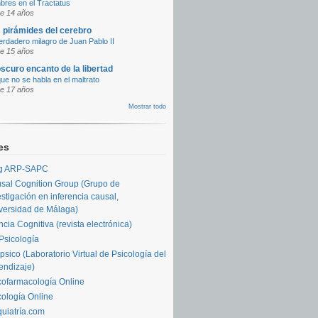
bres en el Tractatus
e 14 años
 pirámides del cerebro
erdadero milagro de Juan Pablo II
e 15 años
oscuro encanto de la libertad
ue no se habla en el maltrato
e 17 años
Mostrar todo
es
g ARP-SAPC
sal Cognition Group (Grupo de
estigación en inferencia causal,
versidad de Málaga)
ncia Cognitiva (revista electrónica)
Psicología
psico (Laboratorio Virtual de Psicología del
endizaje)
cofarmacología Online
cología Online
quiatría.com