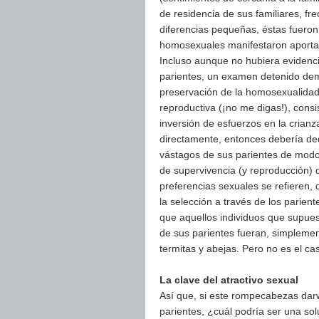
de residencia de sus familiares, fr
diferencias pequeñas, éstas fueron 
homosexuales manifestaron aportar
Incluso aunque no hubiera evidencia
parientes, un examen detenido demu
preservación de la homosexualidad 
reproductiva (¡no me digas!), consi
inversión de esfuerzos en la crianz
directamente, entonces debería ded
vástagos de sus parientes de modo 
de supervivencia (y reproducción) d
preferencias sexuales se refieren, 
la selección a través de los parient
que aquellos individuos que supue
de sus parientes fueran, simpleme
termitas y abejas. Pero no es el c
La clave del atractivo sexual
Así que, si este rompecabezas darw
parientes, ¿cuál podría ser una sol