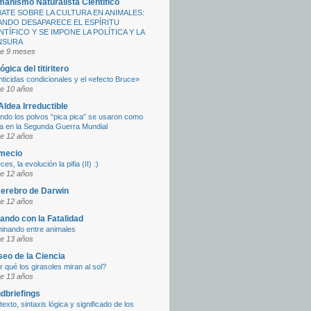
anismo Naturalista Científico
ATE SOBRE LA CULTURA EN ANIMALES:
NDO DESAPARECE EL ESPÍRITU
NTÍFICO Y SE IMPONE LA POLÍTICA Y LA
NSURA
e 9 meses
ógica del titiritero
nticidas condicionales y el «efecto Bruce»
e 10 años
Aldea Irreductible
ndo los polvos “pica pica” se usaron como
a en la Segunda Guerra Mundial
e 12 años
mecio
ces, la evolución la pifia (II) :)
e 12 años
cerebro de Darwin
e 12 años
iando con la Fatalidad
inando entre animales
e 13 años
eo de la Ciencia
 qué los girasoles miran al sol?
e 13 años
dbriefings
exto, sintaxis lógica y significado de los