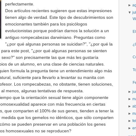
perfectamente.
►
a
Dos artículos recientes sugieren que estas impresiones
▼
ju
tienen algo de verdad. Este tipo de descubrimientos son
W
emocionantes también para los psicólogos
evolucionistas porque podrían darnos la solución a un
E
antiguo rompecabezas darwiniano. Preguntas como
"¿por qué algunas personas se suicidan?", "¿por qué la
¿
e para este post, "¿por qué algunas personas se sienten
 sexo?" son precisamente las que más les gustaría
C
bios de un alumno, en una clase de ciencias naturales.
T
uien formula la pregunta tiene un entendimiento algo más
atural, suficiente para llevarlo a levantar su manita con
F
profesor. Los rompecabezas, no obstante, tienen soluciones,
, al menos, algunas tentativas de respuesta.
►
j
tiempo que la orientación sexual tiene algún componente
►
m
homosexualidad aparece con más frecuencia en ciertas
►
ab
cos, que comparten el 100% de sus genes, tienden a tener la
►
m
 medida que los gemelos no idénticos, que sólo comparten
►
f
¿cómo se pueden preservar en una población los genes
►
e
 los homosexuales no se reproducen?