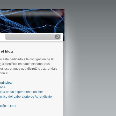
 el blog
tio está dedicado a la divulgación de la
gía científica en habla hispana. Sus
es esperamos que disfrutéis y aprendáis
on él.
principal
enos
icipa en un experimento online!
ctico del Laboratorio de Aprendizaje
ción al feed