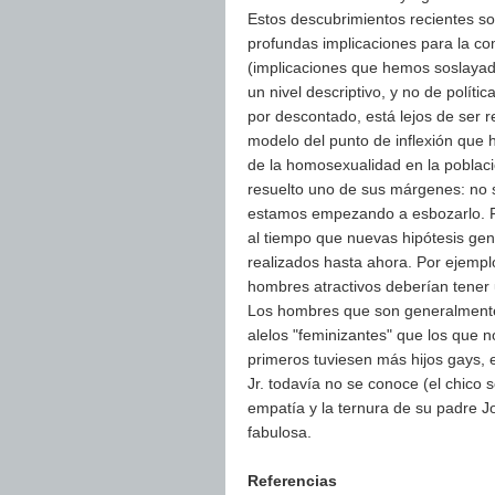
Estos descubrimientos recientes son
profundas implicaciones para la co
(implicaciones que hemos soslayad
un nivel descriptivo, y no de políti
por descontado, está lejos de ser 
modelo del punto de inflexión que 
de la homosexualidad en la poblac
resuelto uno de sus márgenes: no 
estamos empezando a esbozarlo. F
al tiempo que nuevas hipótesis gen
realizados hasta ahora. Por ejempl
hombres atractivos deberían tener 
Los hombres que son generalmente
alelos "feminizantes" que los que no
primeros tuviesen más hijos gays, 
Jr. todavía no se conoce (el chico 
empatía y la ternura de su padre J
fabulosa.
Referencias