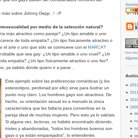
Suscrip
le más sobre Johnny Depp...! :-P
osexualidad por medio de la selección natural?
ría más atractivo como pareja? ¿Un tipo amable o uno
 carece de toda empatía? ¿Un tipo físicamente atractivo o
ar el arte o uno que sólo se conmueve con el
MARCA
?
Esta obra
robable que sea gay: ¿Un tipo amable o uno cruel? ¿Un
Alguno
toda empatía? ¿Un tipo físicamente atractivo o uno feo?
o, ya sabéis dónde quiero ir a parar...
Archi
Este ejemplo sobre las preferencias románticas (y los
►
201
estereotipos, perdonad por ello) sirve para ilustrar un
►
201
punto muy claro: Los hombres gays son atractivos. De
►
201
hecho, su orientación sexual es a menudo la única
▼
200
característica que les faltaría para convertirse en la
►
d
pareja ideal de muchas mujeres. Pero esto ya lo sabíais.
►
n
Si alguna vez, lectoras, os habéis encontrado diciendo,
tristes y abandonadas, "todos los hombres buenos son
►
o
gays o ya están emparejados", lo entenderéis
►
s