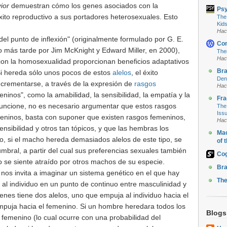
ior
demuestran cómo los genes asociados con la
Ps
xito reproductivo a sus portadores heterosexuales. Esto
The
Kids
Hac
del punto de inflexión" (originalmente formulado por G. E.
Con
 más tarde por Jim McKnight y Edward Miller, en 2000),
Ther
Hac
on la homosexualidad proporcionan beneficios adaptativos
Br
Si hereda sólo unos pocos de estos
alelos
, el éxito
Den
crementarse, a través de la expresión de
rasgos
Hac
ninos", como la amabilidad, la sensibilidad, la empatía y la
Fra
funcione, no es necesario argumentar que estos rasgos
The 
Iss
ninos, basta con suponer que existen rasgos femeninos,
Hac
nsibilidad y otros tan tópicos, y que las hembras los
Mac
o, si el macho hereda demasiados alelos de este tipo, se
of 
umbral, a partir del cual sus preferencias sexuales también
Cog
o se siente atraído por otros machos de su especie.
Bra
 nos invita a imaginar un sistema genético en el que hay
The
 al individuo en un punto de continuo entre masculinidad y
enes tiene dos alelos, uno que empuja al individuo hacia el
mpuja hacia el femenino. Si un hombre heredara todos los
Blogs
 femenino (lo cual ocurre con una probabilidad del