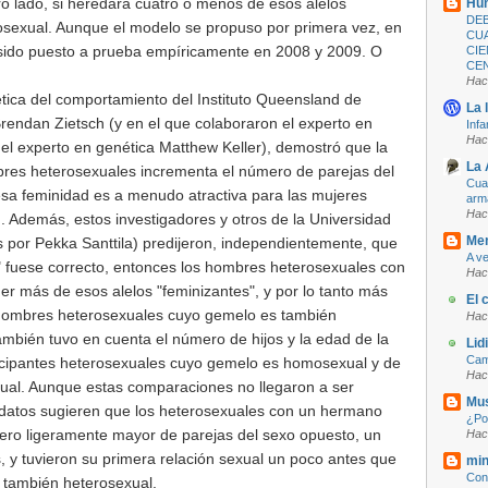
o lado, si heredara cuatro o menos de esos alelos
Hum
DEB
mosexual. Aunque el modelo se propuso por primera vez, en
CUA
sido puesto a prueba empíricamente en 2008 y 2009. O
CIE
CE
Hac
tica del comportamiento del Instituto Queensland de
La l
Brendan Zietsch (y en el que colaboraron el experto en
Infa
Hac
 el experto en genética Matthew Keller), demostró que la
La 
bres heterosexuales incrementa el número de parejas del
Cua
esa feminidad es a menudo atractiva para las mujeres
arm
Hac
 Además, estos investigadores y otros de la Universidad
Me
s por Pekka Santtila) predijeron, independientemente, que
A ve
ón" fuese correcto, entonces los hombres heterosexuales con
Hac
r más de esos alelos "feminizantes", y por lo tanto más
El 
 hombres heterosexuales cuyo gemelo es también
Hac
ambién tuvo en cuenta el número de hijos y la edad de la
Lid
Cam
ticipantes heterosexuales cuyo gemelo es homosexual y de
Hac
ual. Aunque estas comparaciones no llegaron a ser
Mus
os datos sugieren que los heterosexuales con un hermano
¿Por
ro ligeramente mayor de parejas del sexo opuesto, un
Hac
 y tuvieron su primera relación sexual un poco antes que
min
Cont
 también heterosexual.