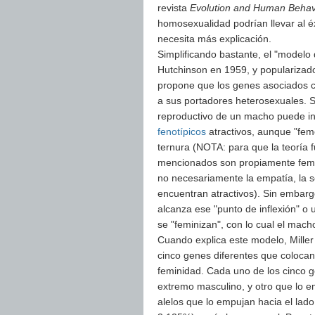
revista
Evolution and Human Behav
homosexualidad podrían llevar al é
necesita más explicación.
Simplificando bastante, el "modelo 
Hutchinson en 1959, y popularizado
propone que los genes asociados c
a sus portadores heterosexuales. 
reproductivo de un macho puede in
fenotípicos
atractivos, aunque "feme
ternura (NOTA: para que la teoría 
mencionados son propiamente feme
no necesariamente la empatía, la se
encuentran atractivos). Sin embarg
alcanza ese "punto de inflexión" o 
se "feminizan", con lo cual el mach
Cuando explica este modelo, Miller
cinco genes diferentes que colocan
feminidad. Cada uno de los cinco g
extremo masculino, y otro que lo e
alelos que lo empujan hacia el lado