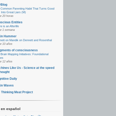
yBlog
 Common Parenting Habit That Turns Good
 Into Great Liars (M)
e 20 horas
scious Entities
e is an Afterlife
e 1 semana
ain Hammer
nett on Mandik on Dennett and Rosenthal
e 10 años
gments of consciousness
Brain Mapping Initiatives: Foundational
ues
e 12 años
hines Like Us - Science at the speed
thought
nitive Daily
in Waves
 Thinking Meat Project
 en español