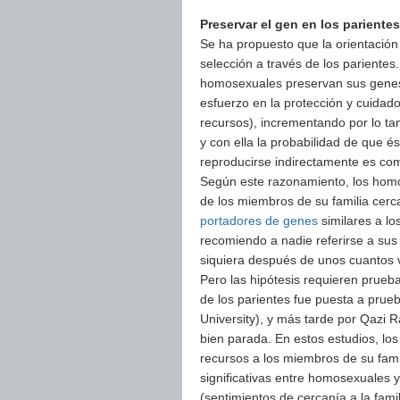
Preservar el gen en los parientes
Se ha propuesto que la orientació
selección a través de los parientes.
homosexuales preservan sus genes 
esfuerzo en la protección y cuidad
recursos), incrementando por lo tan
y con ella la probabilidad de que é
reproducirse indirectamente es com
Según este razonamiento, los homos
de los miembros de su familia cerc
portadores de genes
similares a los
recomiendo a nadie referirse a sus
siquiera después de unos cuantos 
Pero las hipótesis requieren prueba
de los parientes fue puesta a prue
University), y más tarde por Qazi 
bien parada. En estos estudios, l
recursos a los miembros de su fami
significativas entre homosexuales 
(sentimientos de cercanía a la famil