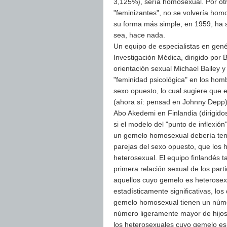
3,125%), sería homosexual. Por otr
"feminizantes", no se volvería ho
su forma más simple, en 1959, ha 
sea, hace nada.
Un equipo de especialistas en gené
Investigación Médica, dirigido por 
orientación sexual Michael Bailey y
"feminidad psicológica" en los hom
sexo opuesto, lo cual sugiere que 
(ahora sí: pensad en Johnny Depp).
Abo Akedemi en Finlandia (dirigido
si el modelo del "punto de inflexi
un gemelo homosexual debería tene
parejas del sexo opuesto, que los
heterosexual. El equipo finlandés t
primera relación sexual de los par
aquellos cuyo gemelo es heterosex
estadísticamente significativas, l
gemelo homosexual tienen un núme
número ligeramente mayor de hijos,
los heterosexuales cuyo gemelo es