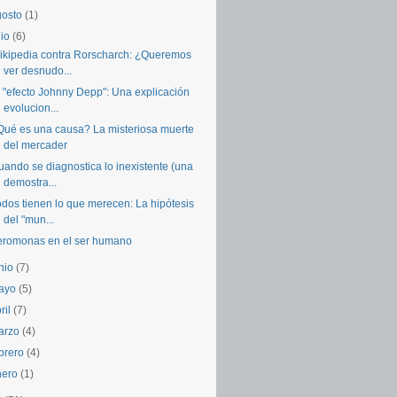
gosto
(1)
lio
(6)
ikipedia contra Rorscharch: ¿Queremos
ver desnudo...
l "efecto Johnny Depp": Una explicación
evolucion...
Qué es una causa? La misteriosa muerte
del mercader
uando se diagnostica lo inexistente (una
demostra...
odos tienen lo que merecen: La hipótesis
del "mun...
eromonas en el ser humano
unio
(7)
ayo
(5)
ril
(7)
arzo
(4)
ebrero
(4)
nero
(1)