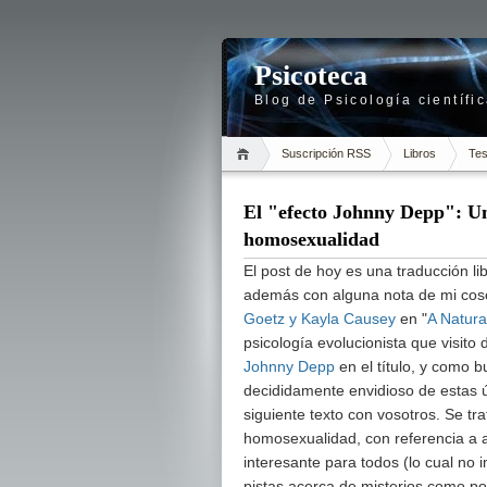
Psicoteca
Blog de Psicología científi
Suscripción RSS
Libros
Tes
El "efecto Johnny Depp": Una
homosexualidad
El post de hoy es una traducción li
además con alguna nota de mi co
Goetz y Kayla Causey
en "
A Natura
psicología evolucionista que visito
Johnny Depp
en el título, y como b
decididamente envidioso de estas ú
siguiente texto con vosotros. Se tra
homosexualidad, con referencia a a
interesante para todos (lo cual no
pistas acerca de misterios como p