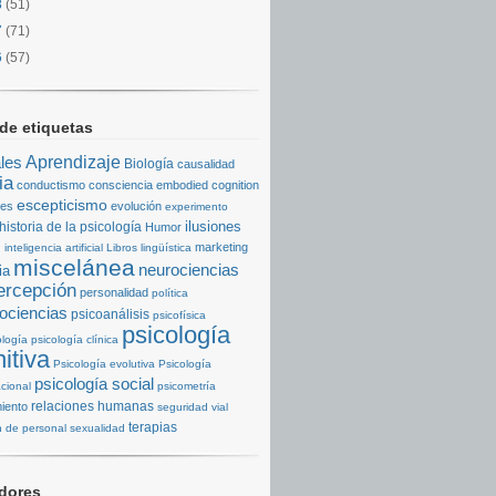
8
(51)
7
(71)
6
(57)
de etiquetas
Aprendizaje
les
Biología
causalidad
ia
conductismo
consciencia
embodied cognition
escepticismo
nes
evolución
experimento
ilusiones
historia de la psicología
Humor
s
marketing
inteligencia artificial
Libros
lingüística
miscelánea
neurociencias
ia
ercepción
personalidad
política
ociencias
psicoanálisis
psicofísica
psicología
ología
psicología clínica
itiva
Psicología evolutiva
Psicología
psicología social
cional
psicometría
relaciones humanas
iento
seguridad vial
terapias
n de personal
sexualidad
dores